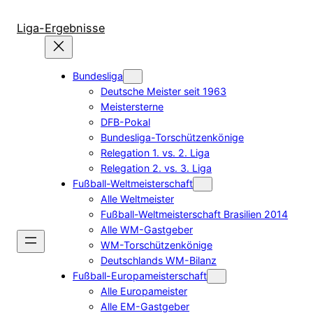
Zum
Inhalt
Liga-Ergebnisse
springen
Bundesliga
Deutsche Meister seit 1963
Meistersterne
DFB-Pokal
Bundesliga-Torschützenkönige
Relegation 1. vs. 2. Liga
Relegation 2. vs. 3. Liga
Fußball-Weltmeisterschaft
Alle Weltmeister
Fußball-Weltmeisterschaft Brasilien 2014
Alle WM-Gastgeber
WM-Torschützenkönige
Deutschlands WM-Bilanz
Fußball-Europameisterschaft
Alle Europameister
Alle EM-Gastgeber