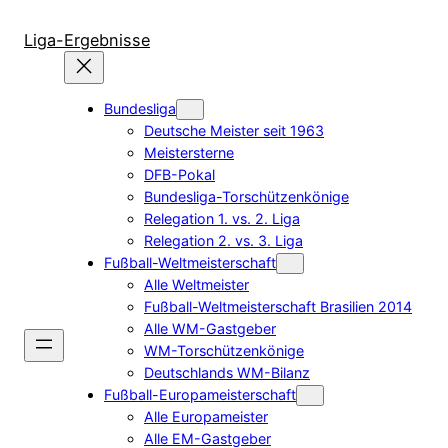
Zum
Inhalt
Liga-Ergebnisse
springen
Bundesliga
Deutsche Meister seit 1963
Meistersterne
DFB-Pokal
Bundesliga-Torschützenkönige
Relegation 1. vs. 2. Liga
Relegation 2. vs. 3. Liga
Fußball-Weltmeisterschaft
Alle Weltmeister
Fußball-Weltmeisterschaft Brasilien 2014
Alle WM-Gastgeber
WM-Torschützenkönige
Deutschlands WM-Bilanz
Fußball-Europameisterschaft
Alle Europameister
Alle EM-Gastgeber