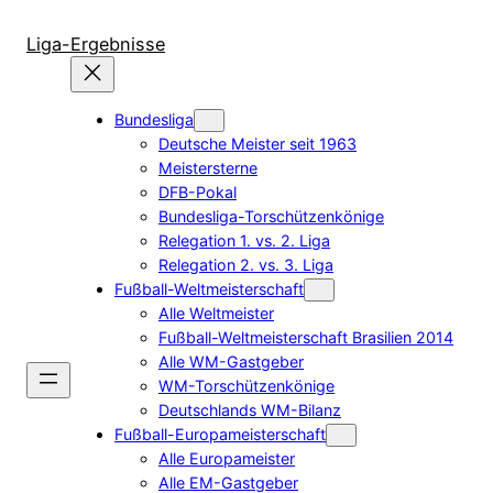
Zum
Inhalt
Liga-Ergebnisse
springen
Bundesliga
Deutsche Meister seit 1963
Meistersterne
DFB-Pokal
Bundesliga-Torschützenkönige
Relegation 1. vs. 2. Liga
Relegation 2. vs. 3. Liga
Fußball-Weltmeisterschaft
Alle Weltmeister
Fußball-Weltmeisterschaft Brasilien 2014
Alle WM-Gastgeber
WM-Torschützenkönige
Deutschlands WM-Bilanz
Fußball-Europameisterschaft
Alle Europameister
Alle EM-Gastgeber