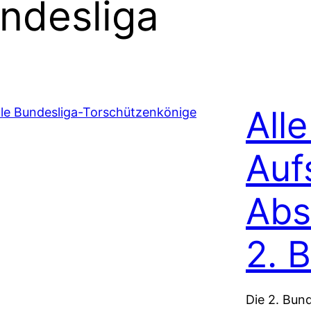
ndesliga
Alle
Auf
Abs
2. 
Die 2. Bund