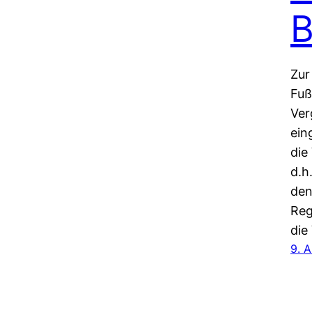
B
Zur
Fuß
Ver
ein
die
d.h
den
Reg
die
9. 