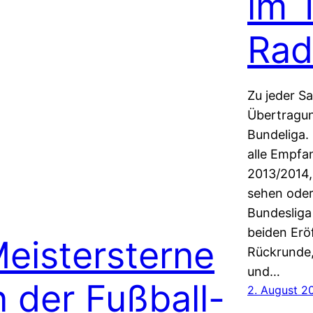
im 
Rad
Zu jeder Sa
Übertragun
Bundeliga. 
alle Empfa
2013/2014,
sehen oder
Bundesliga
beiden Erö
eistersterne
Rückrunde,
und…
n der Fußball-
2. August 2