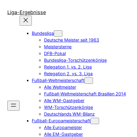
Zum
Inhalt
Liga-Ergebnisse
springen
Bundesliga
Deutsche Meister seit 1963
Meistersterne
DFB-Pokal
Bundesliga-Torschützenkönige
Relegation 1. vs. 2. Liga
Relegation 2. vs. 3. Liga
Fußball-Weltmeisterschaft
Alle Weltmeister
Fußball-Weltmeisterschaft Brasilien 2014
Alle WM-Gastgeber
WM-Torschützenkönige
Deutschlands WM-Bilanz
Fußball-Europameisterschaft
Alle Europameister
Alle EM-Gastgeber